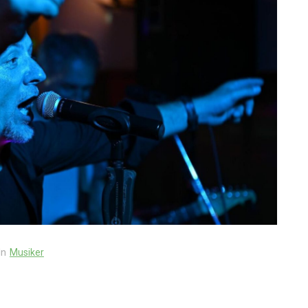
In
Musiker