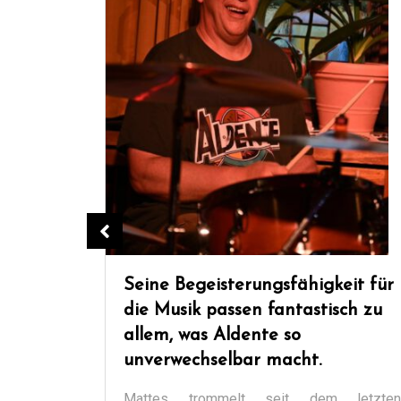
Sein musikalisches Können muss
man einfach genießen ….
Andreas Ziebart das Gründungsmitglied von
Aldente spielt virtuos Gitarre, Mandoline,
Mundharmonika und Backingvocals. Er ist
eit für
Songschreiber der Aldentetypischen
ch zu
Eigenkompositionen. Seine Solis sind...
Alles lesen
letzten