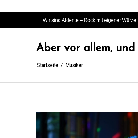
Zum
Die Rockband aus Eitorf
Inhalt
springen
Wir sind Aldente – Rock mit eigener Würze
Aber vor allem, und
Startseite
Musiker