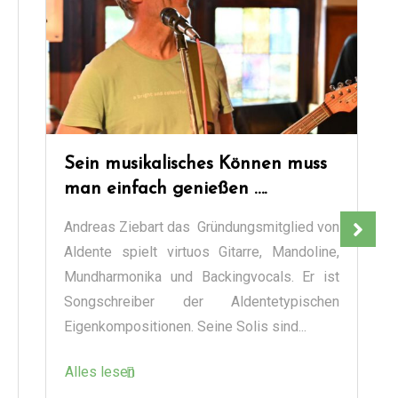
“Diese Band hat mich gelehrt,
laut zu spielen!”
Bert Brendel ist unser Saxophon Virtuose.
Sein gefühlvolles Spiel mit teils brachialen
Soli ist ein Markenzeichen und typisch für
den originalen Aldente...
Alles lesen