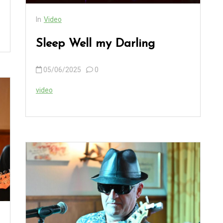
In
Video
Sleep Well my Darling
05/06/2025
0
video