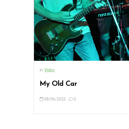
In
Video
My Old Car
08/06/2025
0