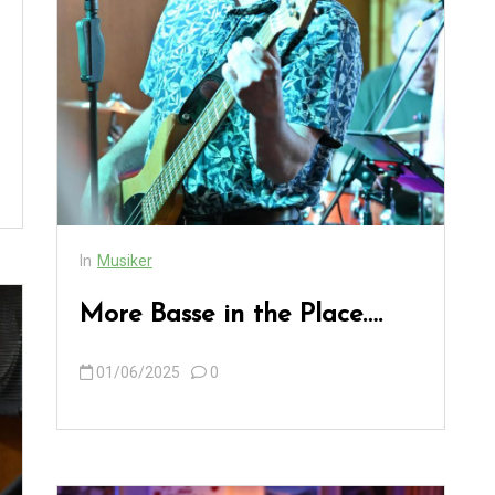
In
Musiker
More Basse in the Place….
01/06/2025
0